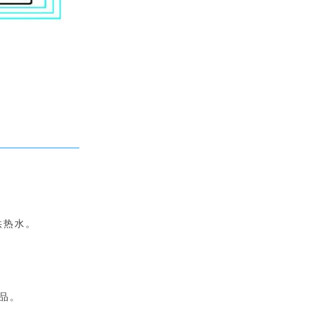
供热水。
品。