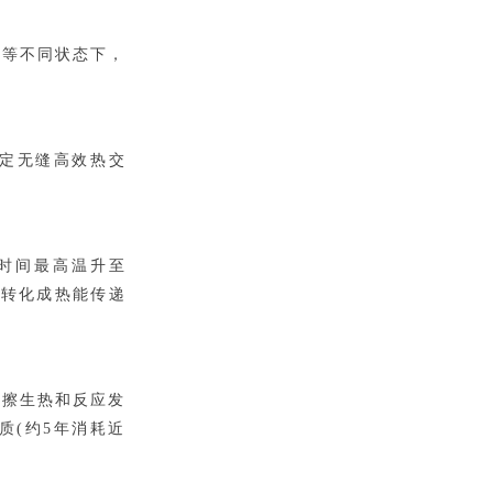
闭等不同状态下，
定无缝高效热交
时间最高温升至
终转化成热能传递
摩擦生热和反应发
质(约5年消耗近