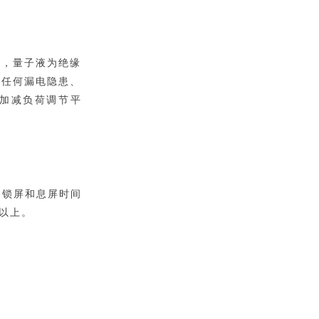
式，量子液为绝缘
无任何漏电隐患、
加减负荷调节平
，锁屏和息屏时间
以上。