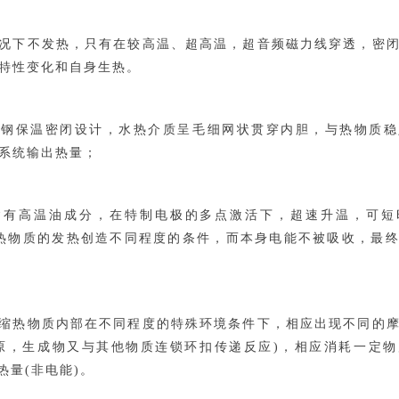
况下不发热，只有在较高温、超高温，超音频磁力线穿透，密
特性变化和自身生热。
锈钢保温密闭设计，水热介质呈毛细网状贯穿内胆，与热物质稳
系统输出热量；
含有高温油成分，在特制电极的多点激活下，超速升温，可短
为热物质的发热创造不同程度的条件，而本身电能不被吸收，最
缩热物质内部在不同程度的特殊环境条件下，相应出现不同的
原，生成物又与其他物质连锁环扣传递反应)，相应消耗一定物
热量(非电能)。