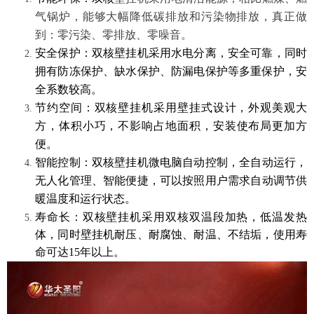
气锅炉，能够大幅降低碳排放和污染物排放，真正做
到：零污染、零排放、零噪音。
安全保护：双核壁挂机采用水电分离，安全可靠，同时
拥有防冻保护、缺水保护、防漏电保护等多重保护，安
全系数较高。
节约空间：
双核
壁挂机采用壁挂式设计，
外观美观大
方
，
体积小巧
，
不影响占地面积，安装
使布局更加
方
便。
智能控制：
双核
壁挂机
微电脑自动控制，全自动运行，
无人化管理、智能便捷，
可以
按照
用户需求自动调节供
暖温度和运行状态
。
寿命长：双核壁挂机采用双核双温段加热，低温发热
体，同时壁挂机耐压、耐腐蚀、耐温、不结垢，使用寿
命可达
15年以上。