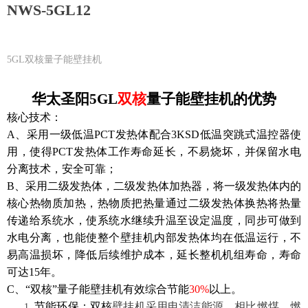
NWS-5GL12
5GL双核量子能壁挂机
华太圣阳
5GL
双核
量子能壁挂机的优势
核心技术
：
A、采用一级低温PCT发热体配合3KSD低温突跳式温控器使
用，使得PCT发热体工作寿命延长，不易烧坏，并保留水电
分离技术，安全可靠；
B、采用二级发热体，二级发热体加热器，将一级发热体内的
核心热物质加热，热物质把热量通过二级发热体换热将热量
传递给系统水，使系统水继续升温至设定温度，同步可做到
水电分离，也能使整个壁挂机内部发热体均在低温运行，不
易高温损坏，降低后续维护成本，延长整机机组寿命，寿命
可达15年。
C、“双核”量子能壁挂机有效综合节能
30%
以上。
节能
环保：
双核
壁挂机采用电清洁能源，相比燃煤、燃